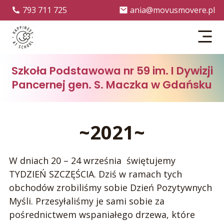
793 711 725
ania@movusmovere.pl
Menu
Szkoła Podstawowa nr 59 im. I Dywizji
Pancernej gen. S. Maczka w Gdańsku
~2021~
W dniach 20 – 24 września świętujemy
TYDZIEŃ SZCZĘŚCIA. Dziś w ramach tych
obchodów zrobiliśmy sobie Dzień Pozytywnych
Myśli. Przesyłaliśmy je sami sobie za
pośrednictwem wspaniałego drzewa, które