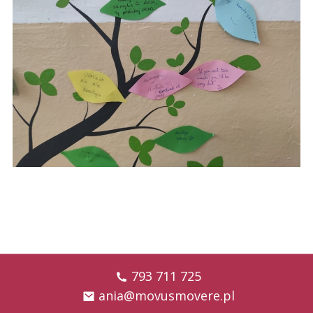
793 711 725
ania@movusmovere.pl