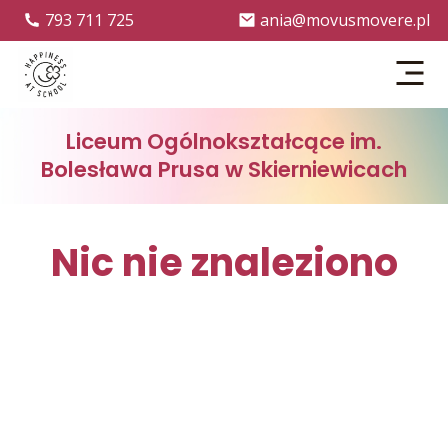
793 711 725
ania@movusmovere.pl
Menu
Liceum Ogólnokształcące im.
Bolesława Prusa w Skierniewicach
Nic nie znaleziono