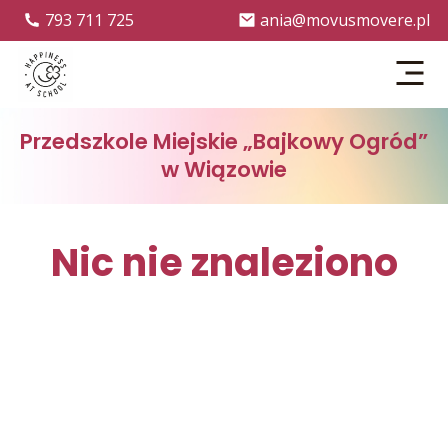
793 711 725
ania@movusmovere.pl
Menu
Przedszkole Miejskie „Bajkowy Ogród”
w Wiązowie
Nic nie znaleziono