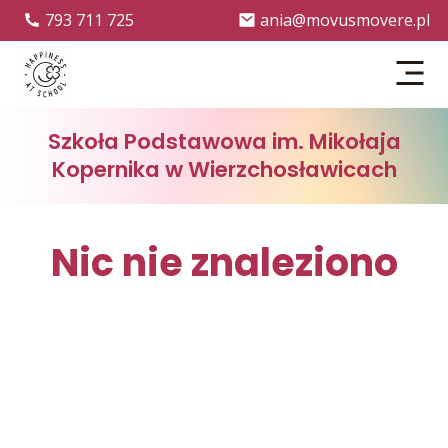
793 711 725
ania@movusmovere.pl
Menu
Szkoła Podstawowa im. Mikołaja
Kopernika w Wierzchosławicach
Nic nie znaleziono