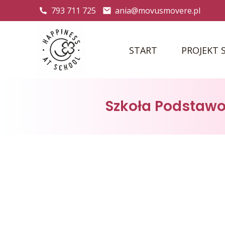
793 711 725
ania@movusmovere.pl
START
PROJEKT 
Szkoła Podstawo