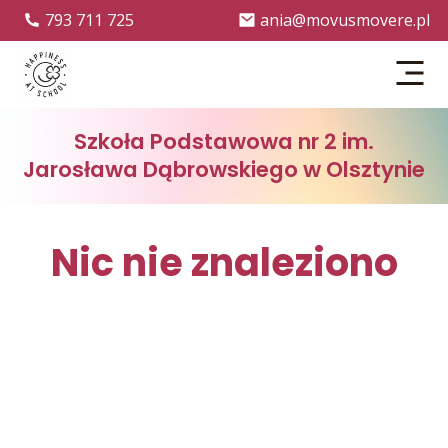
793 711 725
ania@movusmovere.pl
Menu
Szkoła Podstawowa nr 2 im.
Jarosława Dąbrowskiego w Olsztynie
Nic nie znaleziono