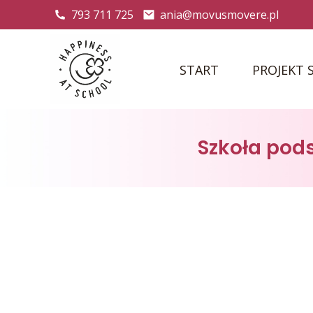
793 711 725
ania@movusmovere.pl
START
PROJEKT 
Szkoła pod