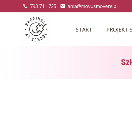
793 711 725
ania@movusmovere.pl
START
PROJEKT 
Sz