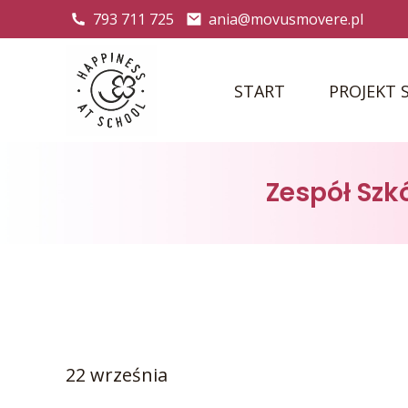
793 711 725
ania@movusmovere.pl
START
PROJEKT 
Zespół Szk
22 września